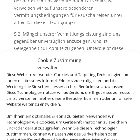
der der durch uns vermittelnden Pauschalreise
verweisen wir auf unsere besonderen
Vermittlungsbedingungen für Pauschalreisen unter
Ziffer C.2 dieser Bedingungen.
5.2. Mängel unserer Vermittlungsleistung sind uns
gegenüber unverzüglich anzuzeigen. Uns ist
Gelegenheit zur Abhilfe zu geben. Unterbleibt diese
Anzeige schuldhaft, entfallen jedwede Ansprüche
Cookie-Zustimmung
des Kunden aus dem Vermittlungsvertrag, soweit
verwalten
eine zumutbare Abhilfe durch uns möglich gewesen
Diese Website verwendet Cookies und Targeting Technologien, um
wäre. Unberührt bleiben Ansprüche aus deliktischer
Ihnen ein besseres Internet-Erlebnis zu ermöglichen und die
Haftung.
Werbung, die Sie sehen, besser an Ihre Bedürfnisse anzupassen.
Diese Technologien nutzen wir außerdem, um Ergebnisse zu messen,
um zu verstehen, woher unsere Besucher kommen oder um unsere
Website weiter zu entwickeln.
6. Pass-, Visa und gesundheitspolizeiliche
Formalitäten
Um Ihnen ein optimales Erlebnis zu bieten, verwenden wir
Technologien wie Cookies, um Geräteinformationen zu speichern
6.1. Bei der Buchung von Pauschalreisen werden Sie
und/oder darauf zuzugreifen. Wenn Sie diesen Technologien
von uns und ggfs. vom Reiseveranstalter über
zustimmmen, können wir Daten wie das Surfverhalten oder
eindeutige IDs auf dieser Website verarbeiten. Wenn Sie ihre