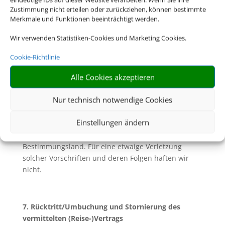
allgemeine Pass- und Visumserfordernisse des
Zustimmung nicht erteilen oder zurückziehen, können bestimmte
Bestimmungslandes, sowie die ungefähren Fristen
Merkmale und Funktionen beeinträchtigt werden.
der Erlangung von Visa sowie
gesundheitspolizeiliche Formalitäten unterrichtet.
Wir verwenden Statistiken-Cookies und Marketing Cookies.
6.2. Soweit mit Ihnen nicht ausdrücklich vereinbart,
Cookie-Richtlinie
sind Sie für die Einhaltung dieser Pass- und
Alle Cookies akzeptieren
Visumserfordernisse sowie der
gesundheitspolizeilichen Formalitäten und aller
Nur technisch notwendige Cookies
weiteren für die Durchführung der Reise geltenden
gesetzlichen Vorschriften die Reisenden selbst
Einstellungen ändern
verantwortlich. Dazu gehört insbesondere die
rechtzeitige Beantragung von Visa für das
Bestimmungsland. Für eine etwaige Verletzung
solcher Vorschriften und deren Folgen haften wir
nicht.
7. Rücktritt/Umbuchung und Stornierung des
vermittelten (Reise-)Vertrags