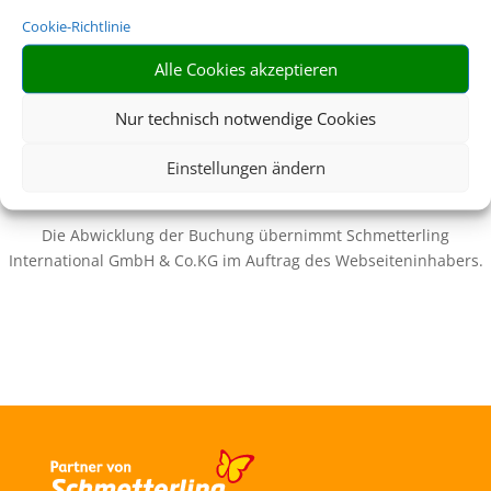
Cookie-Richtlinie
Wir brauchen Ihre Einwilligung
Alle Cookies akzeptieren
Um diesen Inhalt darzustellen, aktivieren Sie bitte die Cookies. Es
Nur technisch notwendige Cookies
werden ggf. personenbezogene Daten verarbeitet.
Einstellungen ändern
Cookies akzeptieren
Die Abwicklung der Buchung übernimmt Schmetterling
International GmbH & Co.KG im Auftrag des Webseiteninhabers.