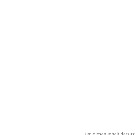
Um diesen Inhalt darzust