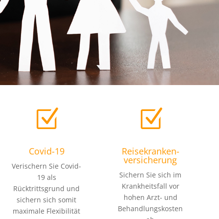
Z
Z
Covid-19
Reisekranken-
versicherung
Verischern Sie Covid-
Sichern Sie sich im
19 als
Krankheitsfall vor
Rücktrittsgrund und
hohen Arzt- und
sichern sich somit
Behandlungskosten
maximale Flexibilität